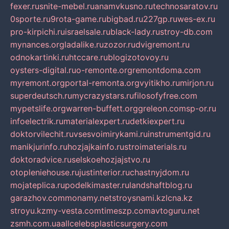
fexer.ru
snite-mebel.ru
anamvkusno.ru
technosaratov.ru
0sporte.ru
9rota-game.ru
bigbad.ru
227gp.ru
wes-ex.ru
pro-kirpichi.ru
israelsale.ru
black-lady.ru
stroy-db.com
mynances.org
ladalike.ru
zozor.ru
dvigremont.ru
odnokartinki.ru
htccare.ru
blogizotovoy.ru
oysters-digital.ru
o-remonte.org
remontdoma.com
myremont.org
portal-remonta.org
vyitikho.ru
mirjon.ru
superdeutsch.ru
mycrazystars.ru
filosofyfree.com
mypetslife.org
warren-buffett.org
greleon.com
sp-or.ru
infoelectrik.ru
materialexpert.ru
detkiexpert.ru
doktorvilechit.ru
vsesvoimirykami.ru
instrumentgid.ru
manikjurinfo.ru
hozjajkainfo.ru
stroimaterials.ru
doktoradvice.ru
selskoehozjajstvo.ru
otopleniehouse.ru
justinterior.ru
chastnyjdom.ru
mojateplica.ru
podelkimaster.ru
landshaftblog.ru
garazhov.com
monamy.net
stroysnami.kz
lcna.kz
stroyu.kz
my-vesta.com
timeszp.com
avtoguru.net
zsmh.com.ua
allcelebsplasticsurgery.com