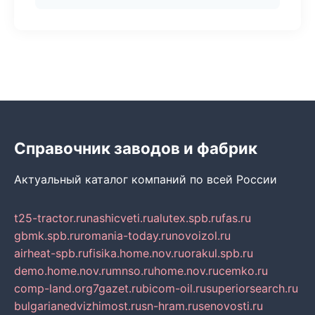
Справочник заводов и фабрик
Актуальный каталог компаний по всей России
t25-tractor.ru
nashicveti.ru
alutex.spb.ru
fas.ru
gbmk.spb.ru
romania-today.ru
novoizol.ru
airheat-spb.ru
fisika.home.nov.ru
orakul.spb.ru
demo.home.nov.ru
mnso.ru
home.nov.ru
cemko.ru
comp-land.org
7gazet.ru
bicom-oil.ru
superiorsearch.ru
bulgarianedvizhimost.ru
sn-hram.ru
senovosti.ru