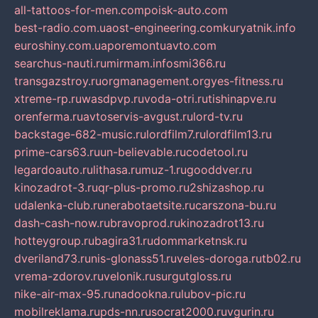
all-tattoos-for-men.com
poisk-auto.com
best-radio.com.ua
ost-engineering.com
kuryatnik.info
euroshiny.com.ua
poremontuavto.com
searchus-nauti.ru
mirmam.info
smi366.ru
transgazstroy.ru
orgmanagement.org
yes-fitness.ru
xtreme-rp.ru
wasdpvp.ru
voda-otri.ru
tishinapve.ru
orenferma.ru
avtoservis-avgust.ru
lord-tv.ru
backstage-682-music.ru
lordfilm7.ru
lordfilm13.ru
prime-cars63.ru
un-believable.ru
codetool.ru
legardoauto.ru
lithasa.ru
muz-1.ru
gooddver.ru
kinozadrot-3.ru
qr-plus-promo.ru
2shizashop.ru
udalenka-club.ru
nerabotaetsite.ru
carszona-bu.ru
dash-cash-now.ru
bravoprod.ru
kinozadrot13.ru
hotteygroup.ru
bagira31.ru
dommarketnsk.ru
dveriland73.ru
nis-glonass51.ru
veles-doroga.ru
tb02.ru
vrema-zdorov.ru
velonik.ru
surgutgloss.ru
nike-air-max-95.ru
nadookna.ru
lubov-pic.ru
mobilreklama.ru
pds-nn.ru
socrat2000.ru
vgurin.ru