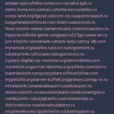
airheat-spb.ru
fisika.home.nov.ru
orakul.spb.ru
demo.home.nov.ru
mnso.ru
home.nov.ru
cemko.ru
comp-land.org
7gazet.ru
bicom-oil.ru
superiorsearch.ru
bulgarianedvizhimost.ru
sn-hram.ru
senovosti.ru
fexer.ru
snite-mebel.ru
anamvkusno.ru
technosaratov.ru
0sporte.ru
9rota-game.ru
bigbad.ru
227gp.ru
wes-ex.ru
pro-kirpichi.ru
israelsale.ru
black-lady.ru
stroy-db.com
mynances.org
ladalike.ru
zozor.ru
dvigremont.ru
odnokartinki.ru
htccare.ru
blogizotovoy.ru
oysters-digital.ru
o-remonte.org
remontdoma.com
myremont.org
portal-remonta.org
vyitikho.ru
mirjon.ru
superdeutsch.ru
mycrazystars.ru
filosofyfree.com
mypetslife.org
warren-buffett.org
greleon.com
sp-or.ru
infoelectrik.ru
materialexpert.ru
detkiexpert.ru
doktorvilechit.ru
vsesvoimirykami.ru
instrumentgid.ru
manikjurinfo.ru
hozjajkainfo.ru
stroimaterials.ru
doktoradvice.ru
selskoehozjajstvo.ru
otopleniehouse.ru
justinterior.ru
chastnyjdom.ru