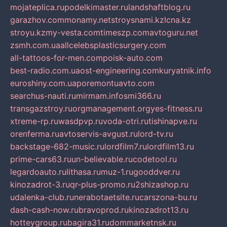
mojateplica.ru
podelkimaster.ru
landshaftblog.ru
garazhov.com
monamy.net
stroysnami.kz
lcna.kz
stroyu.kz
my-vesta.com
timeszp.com
avtoguru.net
zsmh.com.ua
allcelebsplasticsurgery.com
all-tattoos-for-men.com
poisk-auto.com
best-radio.com.ua
ost-engineering.com
kuryatnik.info
euroshiny.com.ua
poremontuavto.com
searchus-nauti.ru
mirmam.info
smi366.ru
transgazstroy.ru
orgmanagement.org
yes-fitness.ru
xtreme-rp.ru
wasdpvp.ru
voda-otri.ru
tishinapve.ru
orenferma.ru
avtoservis-avgust.ru
lord-tv.ru
backstage-682-music.ru
lordfilm7.ru
lordfilm13.ru
prime-cars63.ru
un-believable.ru
codetool.ru
legardoauto.ru
lithasa.ru
muz-1.ru
gooddver.ru
kinozadrot-3.ru
qr-plus-promo.ru
2shizashop.ru
udalenka-club.ru
nerabotaetsite.ru
carszona-bu.ru
dash-cash-now.ru
bravoprod.ru
kinozadrot13.ru
hotteygroup.ru
bagira31.ru
dommarketnsk.ru