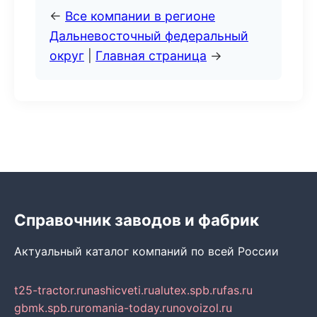
←
Все компании в регионе
Дальневосточный федеральный
округ
|
Главная страница
→
Справочник заводов и фабрик
Актуальный каталог компаний по всей России
t25-tractor.ru
nashicveti.ru
alutex.spb.ru
fas.ru
gbmk.spb.ru
romania-today.ru
novoizol.ru