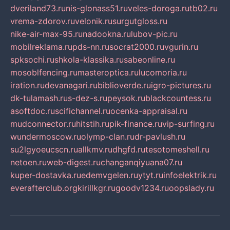
dveriland73.ru
nis-glonass51.ru
veles-doroga.ru
tb02.ru
vrema-zdorov.ru
velonik.ru
surgutgloss.ru
nike-air-max-95.ru
nadookna.ru
lubov-pic.ru
mobilreklama.ru
pds-nn.ru
socrat2000.ru
vgurin.ru
spksochi.ru
shkola-klassika.ru
sabeonline.ru
mosoblfencing.ru
masteroptica.ru
lucomoria.ru
iration.ru
devanagari.ru
biblioverde.ru
igro-pictures.ru
dk-tulamash.ru
s-dez-s.ru
peysok.ru
blackcountess.ru
asoftdoc.ru
scifichannel.ru
ocenka-appraisal.ru
mudconnector.ru
hitstih.ru
pik-finance.ru
vip-surfing.ru
wundermoscow.ru
olymp-clan.ru
dr-pavlush.ru
su2lgyoeucscn.ru
allkmv.ru
dhgfd.ru
tesotomeshell.ru
netoen.ru
web-digest.ru
changanqiyuana07.ru
kuper-dostavka.ru
edemvgelen.ru
ytyt.ru
infoelektrik.ru
everafterclub.org
kirillkgr.ru
goodv1234.ru
oopslady.ru