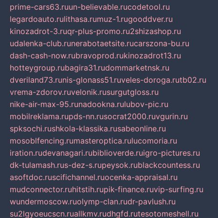
prime-cars63.ru
un-believable.ru
codetool.ru
legardoauto.ru
lithasa.ru
muz-1.ru
gooddver.ru
kinozadrot-3.ru
qr-plus-promo.ru
2shizashop.ru
udalenka-club.ru
nerabotaetsite.ru
carszona-bu.ru
dash-cash-now.ru
bravoprod.ru
kinozadrot13.ru
hotteygroup.ru
bagira31.ru
dommarketnsk.ru
dveriland73.ru
nis-glonass51.ru
veles-doroga.ru
tb02.ru
vrema-zdorov.ru
velonik.ru
surgutgloss.ru
nike-air-max-95.ru
nadookna.ru
lubov-pic.ru
mobilreklama.ru
pds-nn.ru
socrat2000.ru
vgurin.ru
spksochi.ru
shkola-klassika.ru
sabeonline.ru
mosoblfencing.ru
masteroptica.ru
lucomoria.ru
iration.ru
devanagari.ru
biblioverde.ru
igro-pictures.ru
dk-tulamash.ru
s-dez-s.ru
peysok.ru
blackcountess.ru
asoftdoc.ru
scifichannel.ru
ocenka-appraisal.ru
mudconnector.ru
hitstih.ru
pik-finance.ru
vip-surfing.ru
wundermoscow.ru
olymp-clan.ru
dr-pavlush.ru
su2lgyoeucscn.ru
allkmv.ru
dhgfd.ru
tesotomeshell.ru