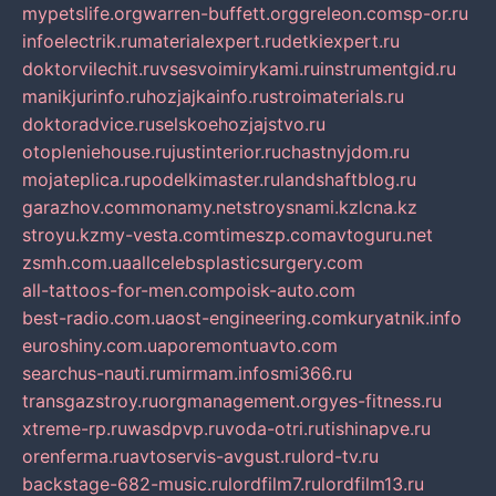
mypetslife.org
warren-buffett.org
greleon.com
sp-or.ru
infoelectrik.ru
materialexpert.ru
detkiexpert.ru
doktorvilechit.ru
vsesvoimirykami.ru
instrumentgid.ru
manikjurinfo.ru
hozjajkainfo.ru
stroimaterials.ru
doktoradvice.ru
selskoehozjajstvo.ru
otopleniehouse.ru
justinterior.ru
chastnyjdom.ru
mojateplica.ru
podelkimaster.ru
landshaftblog.ru
garazhov.com
monamy.net
stroysnami.kz
lcna.kz
stroyu.kz
my-vesta.com
timeszp.com
avtoguru.net
zsmh.com.ua
allcelebsplasticsurgery.com
all-tattoos-for-men.com
poisk-auto.com
best-radio.com.ua
ost-engineering.com
kuryatnik.info
euroshiny.com.ua
poremontuavto.com
searchus-nauti.ru
mirmam.info
smi366.ru
transgazstroy.ru
orgmanagement.org
yes-fitness.ru
xtreme-rp.ru
wasdpvp.ru
voda-otri.ru
tishinapve.ru
orenferma.ru
avtoservis-avgust.ru
lord-tv.ru
backstage-682-music.ru
lordfilm7.ru
lordfilm13.ru