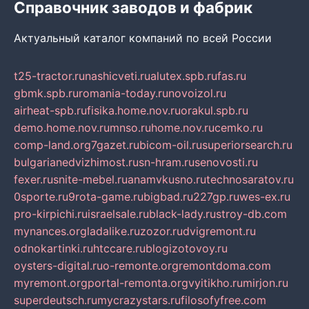
Справочник заводов и фабрик
Актуальный каталог компаний по всей России
t25-tractor.ru
nashicveti.ru
alutex.spb.ru
fas.ru
gbmk.spb.ru
romania-today.ru
novoizol.ru
airheat-spb.ru
fisika.home.nov.ru
orakul.spb.ru
demo.home.nov.ru
mnso.ru
home.nov.ru
cemko.ru
comp-land.org
7gazet.ru
bicom-oil.ru
superiorsearch.ru
bulgarianedvizhimost.ru
sn-hram.ru
senovosti.ru
fexer.ru
snite-mebel.ru
anamvkusno.ru
technosaratov.ru
0sporte.ru
9rota-game.ru
bigbad.ru
227gp.ru
wes-ex.ru
pro-kirpichi.ru
israelsale.ru
black-lady.ru
stroy-db.com
mynances.org
ladalike.ru
zozor.ru
dvigremont.ru
odnokartinki.ru
htccare.ru
blogizotovoy.ru
oysters-digital.ru
o-remonte.org
remontdoma.com
myremont.org
portal-remonta.org
vyitikho.ru
mirjon.ru
superdeutsch.ru
mycrazystars.ru
filosofyfree.com