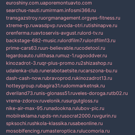
euroshiny.com.ua
poremontuavto.com
searchus-nauti.ru
mirmam.info
smi366.ru
transgazstroy.ru
orgmanagement.org
yes-fitness.ru
xtreme-rp.ru
wasdpvp.ru
voda-otri.ru
tishinapve.ru
orenferma.ru
avtoservis-avgust.ru
lord-tv.ru
backstage-682-music.ru
lordfilm7.ru
lordfilm13.ru
prime-cars63.ru
un-believable.ru
codetool.ru
legardoauto.ru
lithasa.ru
muz-1.ru
gooddver.ru
kinozadrot-3.ru
qr-plus-promo.ru
2shizashop.ru
udalenka-club.ru
nerabotaetsite.ru
carszona-bu.ru
dash-cash-now.ru
bravoprod.ru
kinozadrot13.ru
hotteygroup.ru
bagira31.ru
dommarketnsk.ru
dveriland73.ru
nis-glonass51.ru
veles-doroga.ru
tb02.ru
vrema-zdorov.ru
velonik.ru
surgutgloss.ru
nike-air-max-95.ru
nadookna.ru
lubov-pic.ru
mobilreklama.ru
pds-nn.ru
socrat2000.ru
vgurin.ru
spksochi.ru
shkola-klassika.ru
sabeonline.ru
mosoblfencing.ru
masteroptica.ru
lucomoria.ru