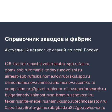
Справочник заводов и фабрик
Актуальный каталог компаний по всей России
t25-tractor.ru
nashicveti.ru
alutex.spb.ru
fas.ru
gbmk.spb.ru
romania-today.ru
novoizol.ru
airheat-spb.ru
fisika.home.nov.ru
orakul.spb.ru
demo.home.nov.ru
mnso.ru
home.nov.ru
cemko.ru
comp-land.org
7gazet.ru
bicom-oil.ru
superiorsearch.ru
bulgarianedvizhimost.ru
sn-hram.ru
senovosti.ru
fexer.ru
snite-mebel.ru
anamvkusno.ru
technosaratov.ru
0sporte.ru
9rota-game.ru
bigbad.ru
227gp.ru
wes-ex.ru