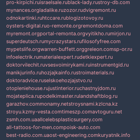
pro-kirpichi.ru
israelsale.ru
black-lady.ru
stroy-db.com
mynances.org
ladalike.ru
zozor.ru
dvigremont.ru
odnokartinki.ru
htccare.ru
blogizotovoy.ru
oysters-digital.ru
o-remonte.org
remontdoma.com
myremont.org
portal-remonta.org
vyitikho.ru
mirjon.ru
superdeutsch.ru
mycrazystars.ru
filosofyfree.com
mypetslife.org
warren-buffett.org
greleon.com
sp-or.ru
infoelectrik.ru
materialexpert.ru
detkiexpert.ru
doktorvilechit.ru
vsesvoimirykami.ru
instrumentgid.ru
manikjurinfo.ru
hozjajkainfo.ru
stroimaterials.ru
doktoradvice.ru
selskoehozjajstvo.ru
otopleniehouse.ru
justinterior.ru
chastnyjdom.ru
mojateplica.ru
podelkimaster.ru
landshaftblog.ru
garazhov.com
monamy.net
stroysnami.kz
lcna.kz
stroyu.kz
my-vesta.com
timeszp.com
avtoguru.net
zsmh.com.ua
allcelebsplasticsurgery.com
all-tattoos-for-men.com
poisk-auto.com
best-radio.com.ua
ost-engineering.com
kuryatnik.info