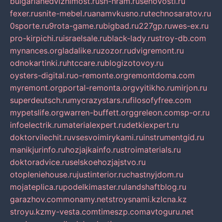
bulgarianedvizhimost.ru
sn-hram.ru
senovosti.ru
fexer.ru
snite-mebel.ru
anamvkusno.ru
technosaratov.ru
0sporte.ru
9rota-game.ru
bigbad.ru
227gp.ru
wes-ex.ru
pro-kirpichi.ru
israelsale.ru
black-lady.ru
stroy-db.com
mynances.org
ladalike.ru
zozor.ru
dvigremont.ru
odnokartinki.ru
htccare.ru
blogizotovoy.ru
oysters-digital.ru
o-remonte.org
remontdoma.com
myremont.org
portal-remonta.org
vyitikho.ru
mirjon.ru
superdeutsch.ru
mycrazystars.ru
filosofyfree.com
mypetslife.org
warren-buffett.org
greleon.com
sp-or.ru
infoelectrik.ru
materialexpert.ru
detkiexpert.ru
doktorvilechit.ru
vsesvoimirykami.ru
instrumentgid.ru
manikjurinfo.ru
hozjajkainfo.ru
stroimaterials.ru
doktoradvice.ru
selskoehozjajstvo.ru
otopleniehouse.ru
justinterior.ru
chastnyjdom.ru
mojateplica.ru
podelkimaster.ru
landshaftblog.ru
garazhov.com
monamy.net
stroysnami.kz
lcna.kz
stroyu.kz
my-vesta.com
timeszp.com
avtoguru.net