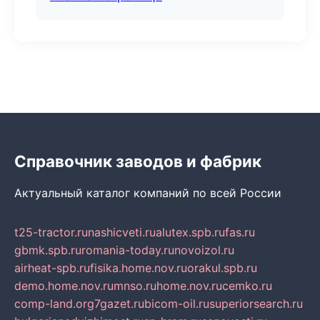
Справочник заводов и фабрик
Актуальный каталог компаний по всей России
t25-tractor.ru
nashicveti.ru
alutex.spb.ru
fas.ru
gbmk.spb.ru
romania-today.ru
novoizol.ru
airheat-spb.ru
fisika.home.nov.ru
orakul.spb.ru
demo.home.nov.ru
mnso.ru
home.nov.ru
cemko.ru
comp-land.org
7gazet.ru
bicom-oil.ru
superiorsearch.ru