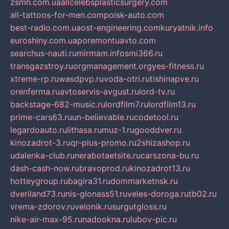
zsmh.com.ua
allcelebsplasticsurgery.com
all-tattoos-for-men.com
poisk-auto.com
best-radio.com.ua
ost-engineering.com
kuryatnik.info
euroshiny.com.ua
poremontuavto.com
searchus-nauti.ru
mirmam.info
smi366.ru
transgazstroy.ru
orgmanagement.org
yes-fitness.ru
xtreme-rp.ru
wasdpvp.ru
voda-otri.ru
tishinapve.ru
orenferma.ru
avtoservis-avgust.ru
lord-tv.ru
backstage-682-music.ru
lordfilm7.ru
lordfilm13.ru
prime-cars63.ru
un-believable.ru
codetool.ru
legardoauto.ru
lithasa.ru
muz-1.ru
gooddver.ru
kinozadrot-3.ru
qr-plus-promo.ru
2shizashop.ru
udalenka-club.ru
nerabotaetsite.ru
carszona-bu.ru
dash-cash-now.ru
bravoprod.ru
kinozadrot13.ru
hotteygroup.ru
bagira31.ru
dommarketnsk.ru
dveriland73.ru
nis-glonass51.ru
veles-doroga.ru
tb02.ru
vrema-zdorov.ru
velonik.ru
surgutgloss.ru
nike-air-max-95.ru
nadookna.ru
lubov-pic.ru