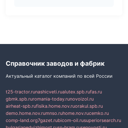
Справочник заводов и фабрик
Актуальный каталог компаний по всей России
t25-tractor.ru
nashicveti.ru
alutex.spb.ru
fas.ru
gbmk.spb.ru
romania-today.ru
novoizol.ru
airheat-spb.ru
fisika.home.nov.ru
orakul.spb.ru
demo.home.nov.ru
mnso.ru
home.nov.ru
cemko.ru
comp-land.org
7gazet.ru
bicom-oil.ru
superiorsearch.ru
bulgarianedvizhimost.ru
sn-hram.ru
senovosti.ru