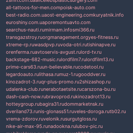
zsmh.com.ua
allcelebsplasticsurgery.com
all-tattoos-for-men.com
poisk-auto.com
best-radio.com.ua
ost-engineering.com
kuryatnik.info
euroshiny.com.ua
poremontuavto.com
searchus-nauti.ru
mirmam.info
smi366.ru
transgazstroy.ru
orgmanagement.org
yes-fitness.ru
xtreme-rp.ru
wasdpvp.ru
voda-otri.ru
tishinapve.ru
orenferma.ru
avtoservis-avgust.ru
lord-tv.ru
backstage-682-music.ru
lordfilm7.ru
lordfilm13.ru
prime-cars63.ru
un-believable.ru
codetool.ru
legardoauto.ru
lithasa.ru
muz-1.ru
gooddver.ru
kinozadrot-3.ru
qr-plus-promo.ru
2shizashop.ru
udalenka-club.ru
nerabotaetsite.ru
carszona-bu.ru
dash-cash-now.ru
bravoprod.ru
kinozadrot13.ru
hotteygroup.ru
bagira31.ru
dommarketnsk.ru
dveriland73.ru
nis-glonass51.ru
veles-doroga.ru
tb02.ru
vrema-zdorov.ru
velonik.ru
surgutgloss.ru
nike-air-max-95.ru
nadookna.ru
lubov-pic.ru