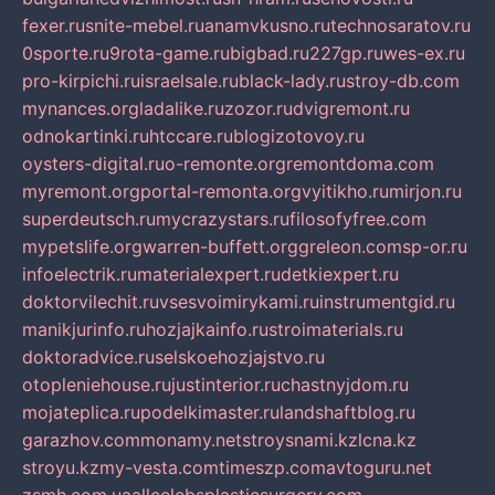
fexer.ru
snite-mebel.ru
anamvkusno.ru
technosaratov.ru
0sporte.ru
9rota-game.ru
bigbad.ru
227gp.ru
wes-ex.ru
pro-kirpichi.ru
israelsale.ru
black-lady.ru
stroy-db.com
mynances.org
ladalike.ru
zozor.ru
dvigremont.ru
odnokartinki.ru
htccare.ru
blogizotovoy.ru
oysters-digital.ru
o-remonte.org
remontdoma.com
myremont.org
portal-remonta.org
vyitikho.ru
mirjon.ru
superdeutsch.ru
mycrazystars.ru
filosofyfree.com
mypetslife.org
warren-buffett.org
greleon.com
sp-or.ru
infoelectrik.ru
materialexpert.ru
detkiexpert.ru
doktorvilechit.ru
vsesvoimirykami.ru
instrumentgid.ru
manikjurinfo.ru
hozjajkainfo.ru
stroimaterials.ru
doktoradvice.ru
selskoehozjajstvo.ru
otopleniehouse.ru
justinterior.ru
chastnyjdom.ru
mojateplica.ru
podelkimaster.ru
landshaftblog.ru
garazhov.com
monamy.net
stroysnami.kz
lcna.kz
stroyu.kz
my-vesta.com
timeszp.com
avtoguru.net