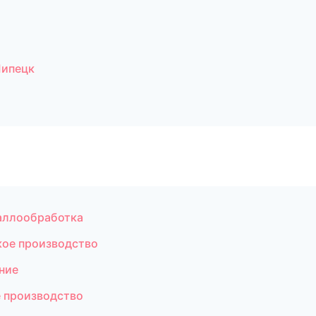
Липецк
аллообработка
кое производство
ние
 производство